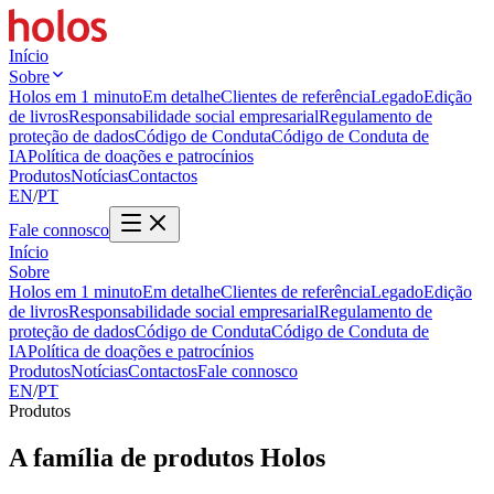
Início
Sobre
Holos em 1 minuto
Em detalhe
Clientes de referência
Legado
Edição
de livros
Responsabilidade social empresarial
Regulamento de
proteção de dados
Código de Conduta
Código de Conduta de
IA
Política de doações e patrocínios
Produtos
Notícias
Contactos
EN
/
PT
Fale connosco
Início
Sobre
Holos em 1 minuto
Em detalhe
Clientes de referência
Legado
Edição
de livros
Responsabilidade social empresarial
Regulamento de
proteção de dados
Código de Conduta
Código de Conduta de
IA
Política de doações e patrocínios
Produtos
Notícias
Contactos
Fale connosco
EN
/
PT
Produtos
A família de produtos Holos