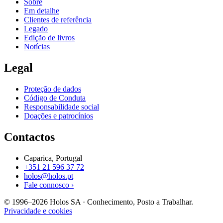
Sobre
Em detalhe
Clientes de referência
Legado
Edição de livros
Notícias
Legal
Proteção de dados
Código de Conduta
Responsabilidade social
Doações e patrocínios
Contactos
Caparica, Portugal
+351 21 596 37 72
holos@holos.pt
Fale connosco ›
© 1996–2026 Holos SA · Conhecimento, Posto a Trabalhar.
Privacidade e cookies