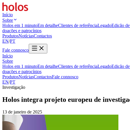
Início
Sobre
Holos em 1 minuto
Em detalhe
Clientes de referência
Legado
Edição de 
doações e patrocínios
Produtos
Notícias
Contactos
EN
/
PT
Fale connosco
Início
Sobre
Holos em 1 minuto
Em detalhe
Clientes de referência
Legado
Edição de 
doações e patrocínios
Produtos
Notícias
Contactos
Fale connosco
EN
/
PT
Investigação
Holos integra projeto europeu de investig
13 de janeiro de 2025