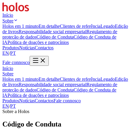
Início
Sobre
Holos em 1 minuto
Em detalhe
Clientes de referência
Legado
Edição
de livros
Responsabilidade social empresarial
Regulamento de
proteção de dados
Código de Conduta
Código de Conduta de
IA
Política de doações e patrocínios
Produtos
Notícias
Contactos
EN
/
PT
Fale connosco
Início
Sobre
Holos em 1 minuto
Em detalhe
Clientes de referência
Legado
Edição
de livros
Responsabilidade social empresarial
Regulamento de
proteção de dados
Código de Conduta
Código de Conduta de
IA
Política de doações e patrocínios
Produtos
Notícias
Contactos
Fale connosco
EN
/
PT
Sobre a Holos
Código de Conduta