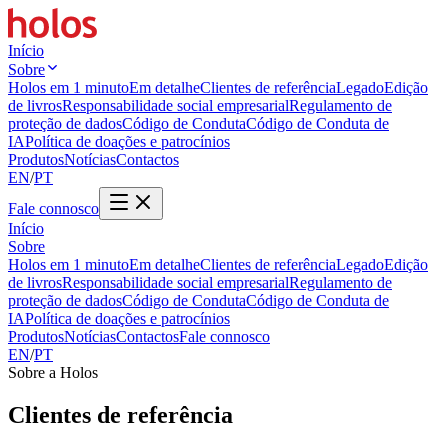
Início
Sobre
Holos em 1 minuto
Em detalhe
Clientes de referência
Legado
Edição
de livros
Responsabilidade social empresarial
Regulamento de
proteção de dados
Código de Conduta
Código de Conduta de
IA
Política de doações e patrocínios
Produtos
Notícias
Contactos
EN
/
PT
Fale connosco
Início
Sobre
Holos em 1 minuto
Em detalhe
Clientes de referência
Legado
Edição
de livros
Responsabilidade social empresarial
Regulamento de
proteção de dados
Código de Conduta
Código de Conduta de
IA
Política de doações e patrocínios
Produtos
Notícias
Contactos
Fale connosco
EN
/
PT
Sobre a Holos
Clientes de referência