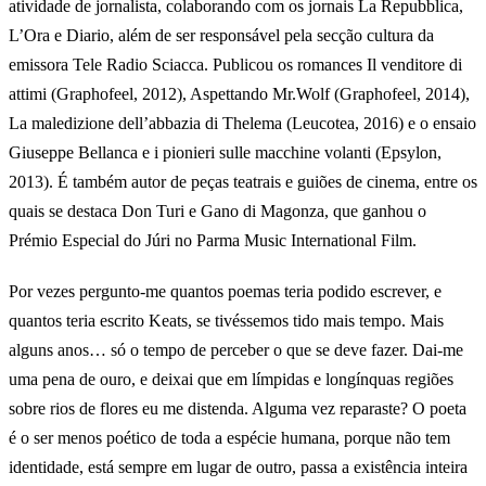
atividade de jornalista, colaborando com os jornais La Repubblica,
L’Ora e Diario, além de ser responsável pela secção cultura da
emissora Tele Radio Sciacca. Publicou os romances Il venditore di
attimi (Graphofeel, 2012), Aspettando Mr.Wolf (Graphofeel, 2014),
La maledizione dell’abbazia di Thelema (Leucotea, 2016) e o ensaio
Giuseppe Bellanca e i pionieri sulle macchine volanti (Epsylon,
2013). É também autor de peças teatrais e guiões de cinema, entre os
quais se destaca Don Turi e Gano di Magonza, que ganhou o
Prémio Especial do Júri no Parma Music International Film.
Por vezes pergunto-me quantos poemas teria podido escrever, e
quantos teria escrito Keats, se tivéssemos tido mais tempo. Mais
alguns anos… só o tempo de perceber o que se deve fazer. Dai-me
uma pena de ouro, e deixai que em límpidas e longínquas regiões
sobre rios de flores eu me distenda. Alguma vez reparaste? O poeta
é o ser menos poético de toda a espécie humana, porque não tem
identidade, está sempre em lugar de outro, passa a existência inteira