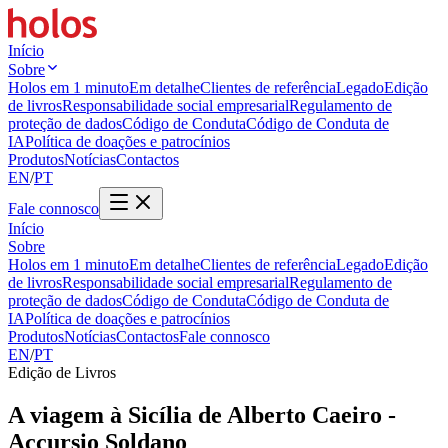
Início
Sobre
Holos em 1 minuto
Em detalhe
Clientes de referência
Legado
Edição
de livros
Responsabilidade social empresarial
Regulamento de
proteção de dados
Código de Conduta
Código de Conduta de
IA
Política de doações e patrocínios
Produtos
Notícias
Contactos
EN
/
PT
Fale connosco
Início
Sobre
Holos em 1 minuto
Em detalhe
Clientes de referência
Legado
Edição
de livros
Responsabilidade social empresarial
Regulamento de
proteção de dados
Código de Conduta
Código de Conduta de
IA
Política de doações e patrocínios
Produtos
Notícias
Contactos
Fale connosco
EN
/
PT
Edição de Livros
A viagem à Sicília de Alberto Caeiro -
Accursio Soldano