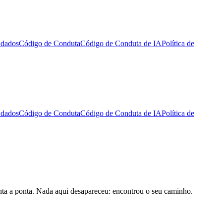
 dados
Código de Conduta
Código de Conduta de IA
Política de
 dados
Código de Conduta
Código de Conduta de IA
Política de
onta a ponta. Nada aqui desapareceu: encontrou o seu caminho.