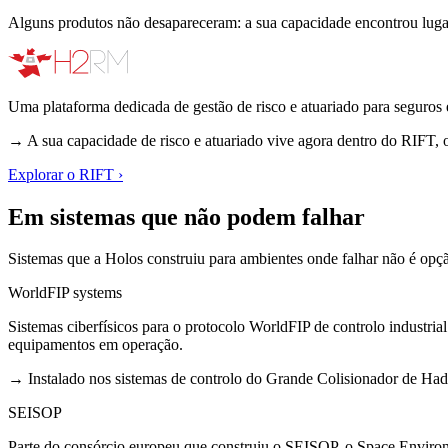
Alguns produtos não desapareceram: a sua capacidade encontrou luga
Uma plataforma dedicada de gestão de risco e atuariado para seguros e
→
A sua capacidade de risco e atuariado vive agora dentro do RIFT, o
Explorar o RIFT
›
Em sistemas que não podem falhar
Sistemas que a Holos construiu para ambientes onde falhar não é opção
WorldFIP systems
Sistemas ciberfísicos para o protocolo WorldFIP de controlo industr
equipamentos em operação.
→
Instalado nos sistemas de controlo do Grande Colisionador de Ha
SEISOP
Parte do consórcio europeu que construiu o SEISOP, o Space Environ