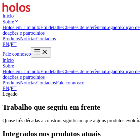
Início
Sobre
Holos em 1 minuto
Em detalhe
Clientes de referência
Legado
Edição de 
doações e patrocínios
Produtos
Notícias
Contactos
EN
/
PT
Fale connosco
Início
Sobre
Holos em 1 minuto
Em detalhe
Clientes de referência
Legado
Edição de 
doações e patrocínios
Produtos
Notícias
Contactos
Fale connosco
EN
/
PT
Legado
Trabalho que seguiu em frente
Quase três décadas a construir significam que alguns produtos evoluí
Integrados nos produtos atuais