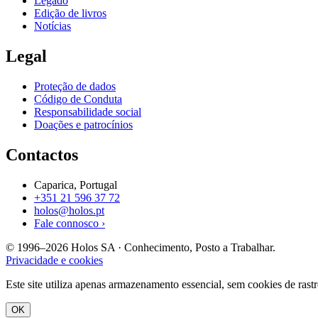
Legado
Edição de livros
Notícias
Legal
Proteção de dados
Código de Conduta
Responsabilidade social
Doações e patrocínios
Contactos
Caparica, Portugal
+351 21 596 37 72
holos@holos.pt
Fale connosco ›
© 1996–2026 Holos SA · Conhecimento, Posto a Trabalhar.
Privacidade e cookies
Este site utiliza apenas armazenamento essencial, sem cookies de rast
OK