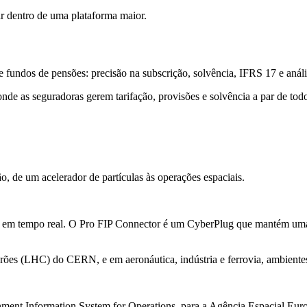
r dentro de uma plataforma maior.
 fundos de pensões: precisão na subscrição, solvência, IFRS 17 e análi
nde as seguradoras gerem tarifação, provisões e solvência a par de tod
, de um acelerador de partículas às operações espaciais.
ial em tempo real. O Pro FIP Connector é um CyberPlug que mantém uma
drões (LHC) do CERN, e em aeronáutica, indústria e ferrovia, ambiente
ment Information System for Operations, para a Agência Espacial Euro