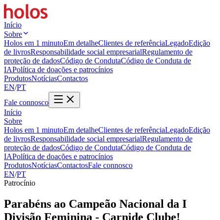
Início
Sobre
Holos em 1 minuto
Em detalhe
Clientes de referência
Legado
Edição
de livros
Responsabilidade social empresarial
Regulamento de
proteção de dados
Código de Conduta
Código de Conduta de
IA
Política de doações e patrocínios
Produtos
Notícias
Contactos
EN
/
PT
Fale connosco
Início
Sobre
Holos em 1 minuto
Em detalhe
Clientes de referência
Legado
Edição
de livros
Responsabilidade social empresarial
Regulamento de
proteção de dados
Código de Conduta
Código de Conduta de
IA
Política de doações e patrocínios
Produtos
Notícias
Contactos
Fale connosco
EN
/
PT
Patrocínio
Parabéns ao Campeão Nacional da I
Divisão Feminina - Carnide Clube!