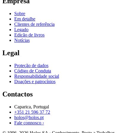
Empresa
Sobre
Em detalhe
Clientes de referência
Legado
Edição de livros
Notícias
Legal
Proteção de dados
Código de Conduta
Responsabilidade social
Doações e patrocínios
Contactos
Caparica, Portugal
+351 21 596 37 72
holos@holos.pt
Fale connosco ›
© 1996–2026 Holos SA · Conhecimento, Posto a Trabalhar.